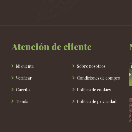
se
pueden
elegir
en
la
página
de
Atención de cliente
producto
Mi cuenta
Sobre nosotros
Verificar
Condiciones de compra
Carrito
Política de cookies
Tienda
Política de privacidad