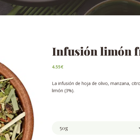
Infusión limón 
4.55
€
La infusión de hoja de olivo, manzana, citr
limón (3%).
Weight