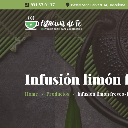
931 57 01 37
Paseo Sant Gervasi 34, Barcelona
Infusión limón 
Home
Productos
Infusión limón fresco-