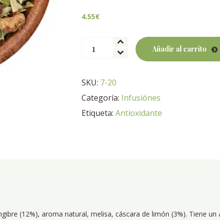
4.55
€
Infusión
Añadir al carrito
limón
fresco-
jengibre
SKU:
7-20
BIO
Categoría:
Infusiónes
cantidad
Etiqueta:
Antioxidante
engibre (12%), aroma natural, melisa, cáscara de limón (3%). Tiene u