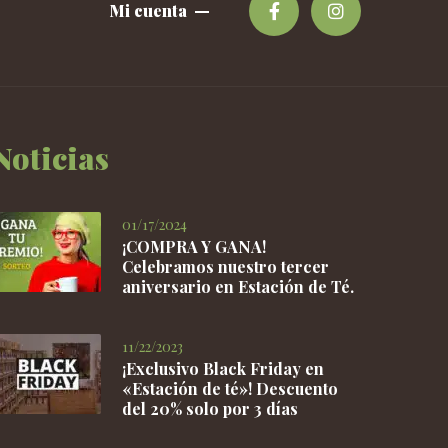
se
Mi cuenta
pueden
elegir
en
la
página
de
Noticias
producto
01/17/2024
¡COMPRA Y GANA!
Celebramos nuestro tercer
aniversario en Estación de Té.
11/22/2023
¡Exclusivo Black Friday en
«Estación de té»! Descuento
del 20% solo por 3 días