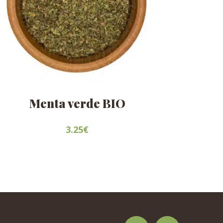
Menta verde BIO
3.25
€
Este
producto
tiene
múltiples
variantes.
Las
opciones