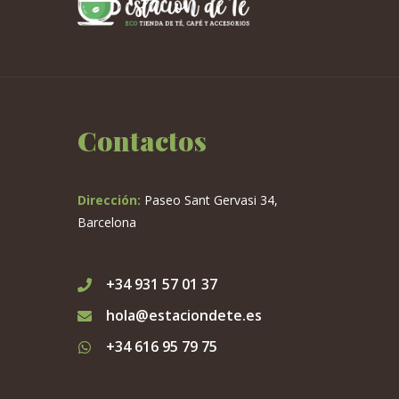
Contactos
Dirección:
Paseo Sant Gervasi 34,
Barcelona
+34 931 57 01 37
hola@estaciondete.es
+34 616 95 79 75