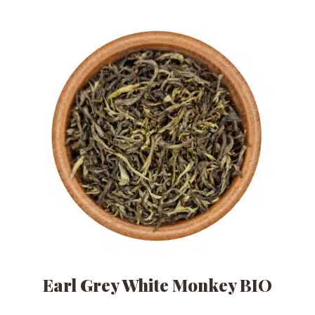
se
pueden
elegir
en
la
página
de
producto
Earl Grey White Monkey BIO