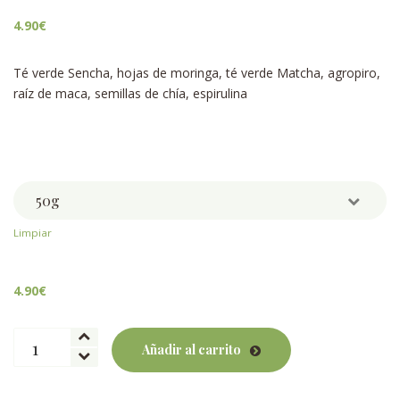
4.90
€
Té verde Sencha, hojas de moringa, té verde Matcha, agropiro,
raíz de maca, semillas de chía, espirulina
Weight
Limpiar
4.90
€
Fabulous
Añadir al carrito
green
BIO
cantidad