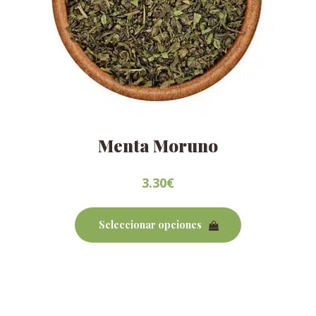
Menta Moruno
3.30
€
Este
producto
Seleccionar opciones
tiene
múltiples
variantes.
Las
opciones