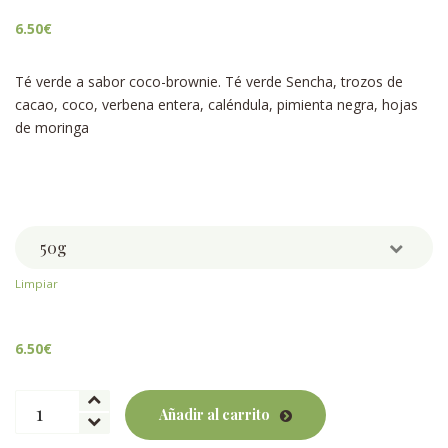
6.50
€
Té verde a sabor coco-brownie. Té verde Sencha, trozos de
cacao, coco, verbena entera, caléndula, pimienta negra, hojas
de moringa
Peso
Limpiar
6.50
€
Coco
Añadir al carrito
Brownie
BIO