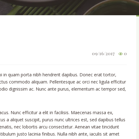
09/16/2017
0
bi in quam porta nibh hendrerit dapibus. Donec erat tortor,
uctus commodo aliquam. Pellentesque ac orci nec ligula efficitur
 odio dignissim ac. Nunc ante purus, elementum ac tempor sed,
cus. Nunc efficitur a elit in facilisis. Maecenas massa ex,
s a aliquet suscipit, purus nunc ultrices est, sed dapibus tellus
enatis, nec lobortis arcu consectetur. Aenean vitae tincidunt
bulum justo lacinia finibus. Nulla nibh ante, iaculis sit amet