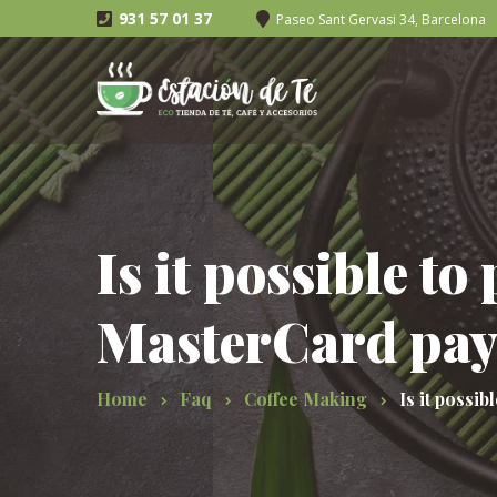
931 57 01 37
Paseo Sant Gervasi 34, Barcelona
Is it possible t
MasterCard pay
Home
Faq
Coffee Making
Is it possi