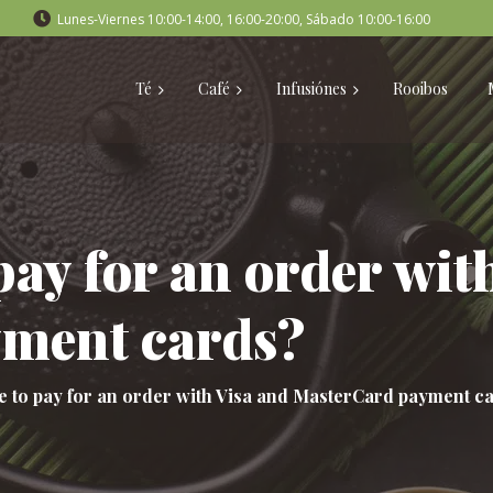
Lunes-Viernes 10:00-14:00, 16:00-20:00, Sábado 10:00-16:00
Té
Café
Infusiónes
Rooibos
o pay for an order wi
ment cards?
ble to pay for an order with Visa and MasterCard payment c