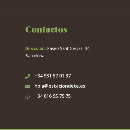
Contactos
Dirección:
Paseo Sant Gervasi 34,
Barcelona
+34 931 57 01 37
hola@estaciondete.es
+34 616 95 79 75