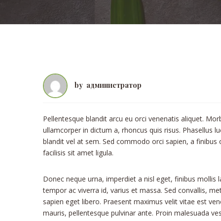
by
администратор
Pellentesque blandit arcu eu orci venenatis aliquet. Mor
ullamcorper in dictum a, rhoncus quis risus. Phasellus l
blandit vel at sem. Sed commodo orci sapien, a finibus
facilisis sit amet ligula.
Donec neque urna, imperdiet a nisl eget, finibus mollis la
tempor ac viverra id, varius et massa. Sed convallis, metu
sapien eget libero. Praesent maximus velit vitae est ven
mauris, pellentesque pulvinar ante. Proin malesuada vesti