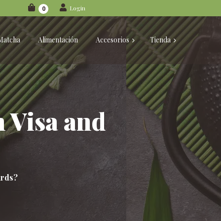
Login
0
Matcha
Alimentación
Accesorios
Tienda
th Visa and
ards?