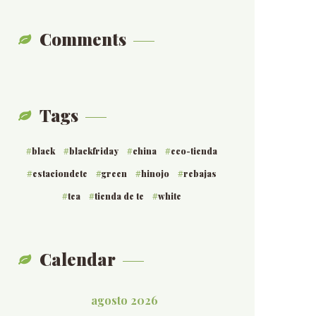
Comments
Tags
black
blackfriday
china
eco-tienda
estaciondete
green
hinojo
rebajas
tea
tienda de te
white
Calendar
agosto 2026