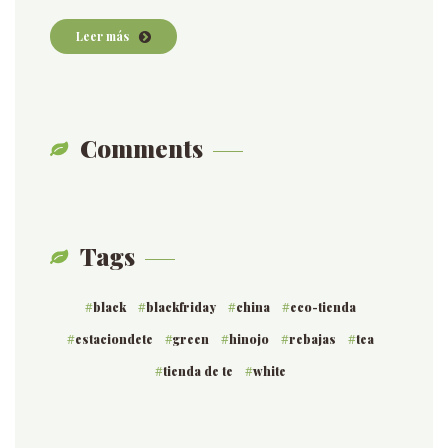
Leer más
Comments
Tags
black
blackfriday
china
eco-tienda
estaciondete
green
hinojo
rebajas
tea
tienda de te
white